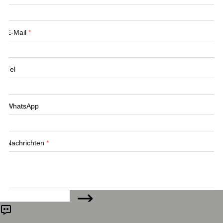
E-Mail
*
Tel
WhatsApp
Nachrichten
*
KONTAKTIEREN SIE UNS
Absenden